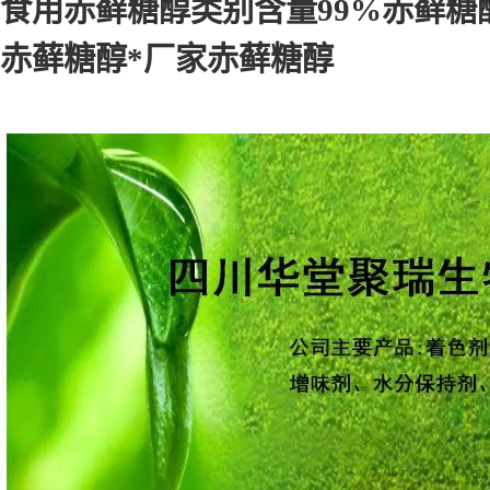
食用赤藓糖醇类别含量99%赤藓
赤藓糖醇*厂家赤藓糖醇