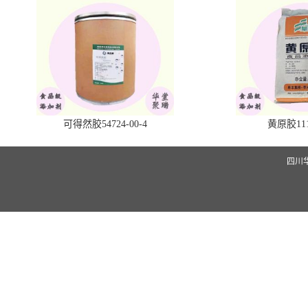
可得然胶54724-00-4
黄原胶1113
四川