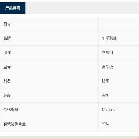
产品详请
货号
品牌
华堂聚瑞
用途
甜味剂
型号
食品级
别名
钴华
99%
纯度
149-32-6
CAS编号
99%
有效物质含量