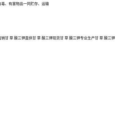
有毒、有害物品一同贮存、运输
销甘 草 酸三钾直供甘 草 酸三钾现货甘 草 酸三钾专业生产甘 草 酸三钾