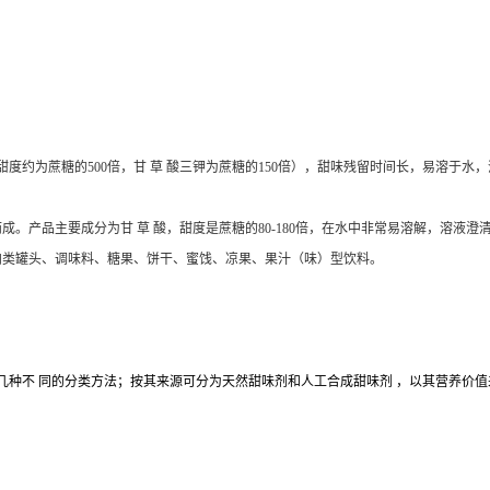
的甜度约为蔗糖的500倍，甘 草 酸三钾为蔗糖的150倍），甜味残留时间长，易溶于
成。产品主要成分为甘 草 酸，甜度是蔗糖的80-180倍，在水中非常易溶解，溶
肉类罐头、调味料、糖果、饼干、蜜饯、凉果、果汁（味）型饮料。
种不 同的分类方法；按其来源可分为天然甜味剂和人工合成甜味剂 ，以其营养价值