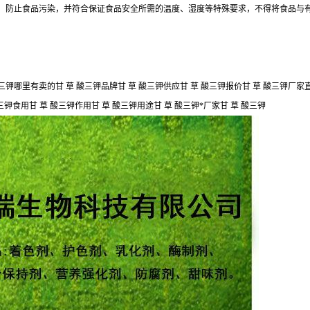
，防止食品污染，并符合保证食品安全所需的温度、湿度等特殊要求，不得将食品与
酸三钾哪里有卖的甘 草 酸三钾品牌甘 草 酸三钾供应甘 草 酸三钾报价甘 草 酸三钾厂家直
三钾食用甘 草 酸三钾作用甘 草 酸三钾用途甘 草 酸三钾*厂家甘 草 酸三钾