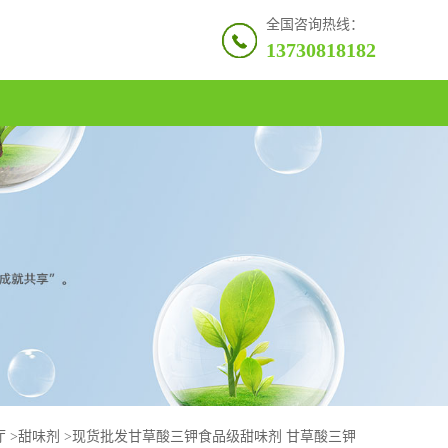
全国咨询热线：
13730818182
厅
>
甜味剂
>
现货批发甘草酸三钾食品级甜味剂 甘草酸三钾