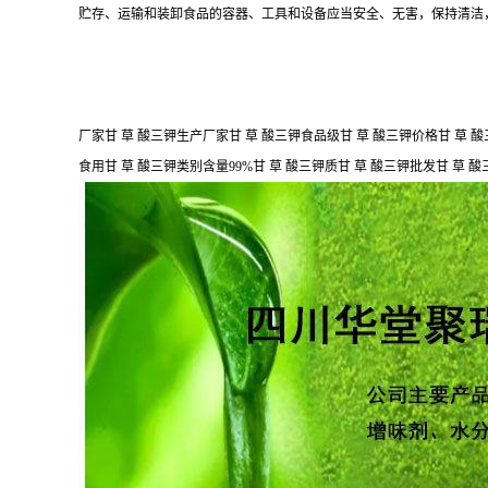
贮存、运输和装卸食品的容器、工具和设备应当安全、无害，保持清洁
厂家甘 草 酸三钾生产厂家甘 草 酸三钾食品级甘 草 酸三钾价格甘 草 
食用甘 草 酸三钾类别含量99%甘 草 酸三钾质甘 草 酸三钾批发甘 草 酸