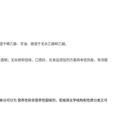
水，溶于稀乙醇、甘油、微溶于无水乙醇和乙醚。
液澄清透明，无杂质和怪味，口感好，在食品添加剂方面具有低热能，有浓郁
来分可分为 营养性和非营养性甜味剂，若按其化学结构和性质分类又可