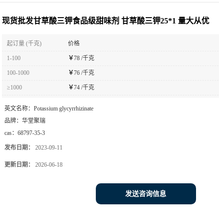
25*1 量大从优
现货批发甘草酸三钾食品级甜味剂 甘草酸三钾25*1 量大从优
起订量 (千克)
价格
1-100
￥
78 /千克
100-1000
￥
76 /千克
≥1000
￥
74 /千克
英文名称：
Potassium glycyrrhizinate
品牌：
华堂聚瑞
cas：
68797-35-3
发布日期：
2023-09-11
更新日期：
2026-06-18
发送咨询信息