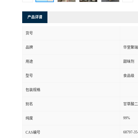
产品详请
货号
品牌
华堂聚瑞
用途
甜味剂
型号
食品级
包装规格
别名
甘草酸二
99%
纯度
68797-35
CAS编号