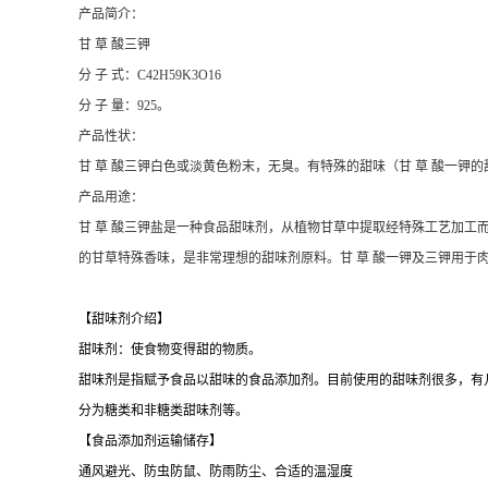
产品简介：
甘 草 酸三钾
分 子 式：C42H59K3O16
分 子 量：925。
产品性状：
甘 草 酸三钾白色或淡黄色粉末，无臭。有特殊的甜味（甘 草 酸一钾
产品用途：
甘 草 酸三钾盐是一种食品甜味剂，从植物甘草中提取经特殊工艺加工而
的甘草特殊香味，是非常理想的甜味剂原料。甘 草 酸一钾及三钾用于
【甜味剂介绍】
甜味剂：使食物变得甜的物质。
甜味剂是指赋予食品以甜味的食品添加剂。目前使用的甜味剂很多，有几
分为糖类和非糖类甜味剂等。
【食品添加剂运输储存】
通风避光、防虫防鼠、防雨防尘、合适的温湿度