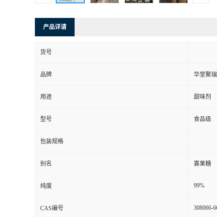
产品详请
货号
品牌
华堂聚瑞
用途
甜味剂
型号
食品级
包装规格
别名
寡果糖
99%
纯度
308066-6
CAS编号