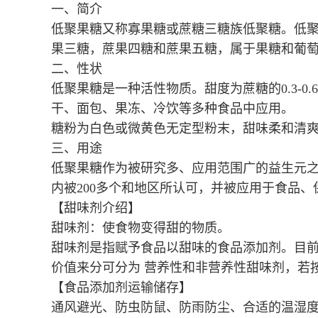
一、简介
低聚果糖又称寡果糖或蔗糖三糖族低聚糖。低聚果
果三糖，蔗果四糖和蔗果五糖，属于果糖和葡萄糖构
二、性状
低聚果糖是一种活性物质。甜度为蔗糖的0.3-
干、面包、果冻、冷饮等多种食品中应用。
糖粉为白色或微黄色无定型粉末，甜味柔和清
三、用途
低聚果糖作为被研究多、应用范围广的益生元之
内被200多个和地区所认可，并被应用于食品
【甜味剂介绍】
甜味剂：使食物变得甜的物质。
甜味剂是指赋予食品以甜味的食品添加剂。目前
价值来分可分为 营养性和非营养性甜味剂，若
【食品添加剂运输储存】
通风避光、防虫防鼠、防雨防尘、合适的温湿