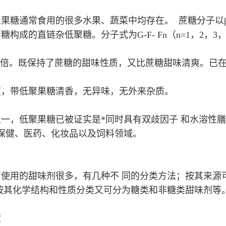
糖通常食用的很多水果、蔬菜中均存在。 蔗糖分子以β-
成的直链杂低聚糖。分子式为G-F- Fn（n=1，2，3
0.6倍。既保持了蔗糖的甜味性质，又比蔗糖甜味清爽。
爽，带低聚果糖清香，无异味，无外来杂质。
一，低聚果糖已被证实是*同时具有双歧因子 和水溶性膳
、保健、医药、化妆品以及饲料领域。
使用的甜味剂很多，有几种不 同的分类方法；按其来源
按其化学结构和性质分类又可分为糖类和非糖类甜味剂等
度