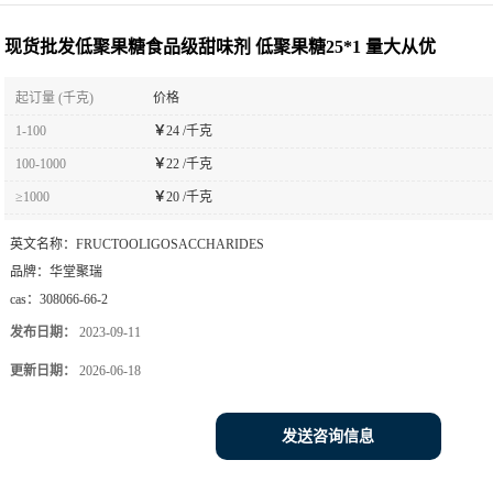
大从优
现货批发低聚果糖食品级甜味剂 低聚果糖25*1 量大从优
起订量 (千克)
价格
1-100
￥
24 /千克
100-1000
￥
22 /千克
≥1000
￥
20 /千克
英文名称：
FRUCTOOLIGOSACCHARIDES
品牌：
华堂聚瑞
cas：
308066-66-2
发布日期：
2023-09-11
更新日期：
2026-06-18
发送咨询信息