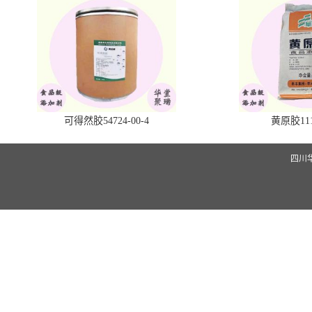
可得然胶54724-00-4
黄原胶1113
四川