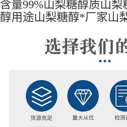
含量99%山梨糖醇质山
醇用途山梨糖醇*厂家山