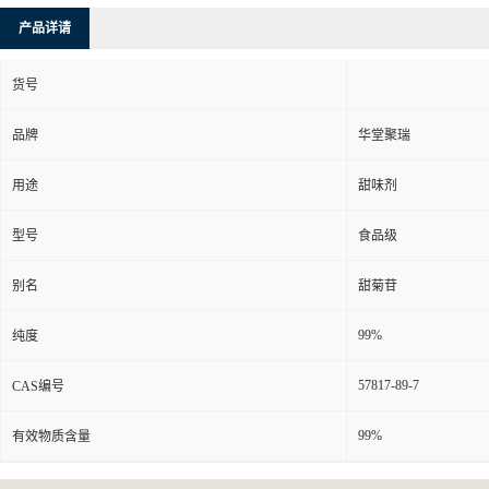
产品详请
货号
品牌
华堂聚瑞
用途
甜味剂
型号
食品级
别名
甜菊苷
99%
纯度
57817-89-7
CAS编号
99%
有效物质含量