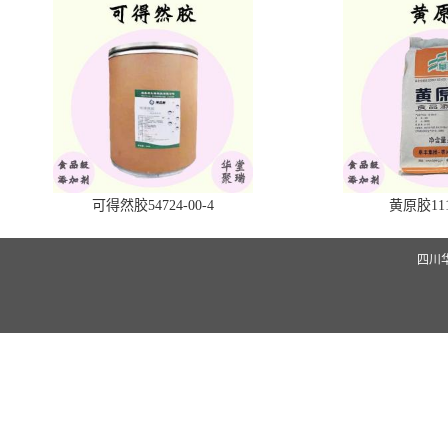
可得然胶54724-00-4
黄原胶1113
四川