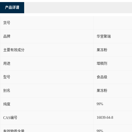
产品详请
货号
品牌
华堂聚瑞
主要有效成分
果冻粉
用途
增稠剂
型号
食品级
别名
果冻粉
99%
纯度
16039-64-8
CAS编号
99%
有效物质含量