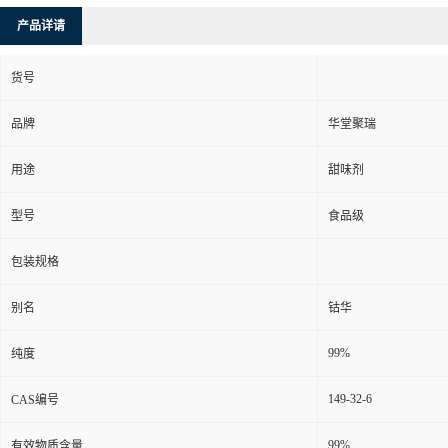
产品详请
货号
品牌
华堂聚瑞
用途
甜味剂
型号
食品级
包装规格
别名
钴华
99%
纯度
149-32-6
CAS编号
99%
有效物质含量