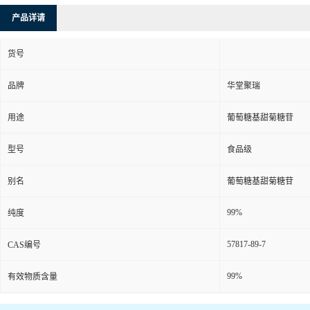
产品详请
货号
品牌
华堂聚瑞
用途
葡萄糖基甜菊糖苷
型号
食品级
别名
葡萄糖基甜菊糖苷
99%
纯度
57817-89-7
CAS编号
99%
有效物质含量