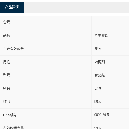
产品详请
货号
品牌
华堂聚瑞
主要有效成分
果胶
用途
增稠剂
型号
食品级
别名
果胶
99%
纯度
9000-69-5
CAS编号
99%
有效物质含量