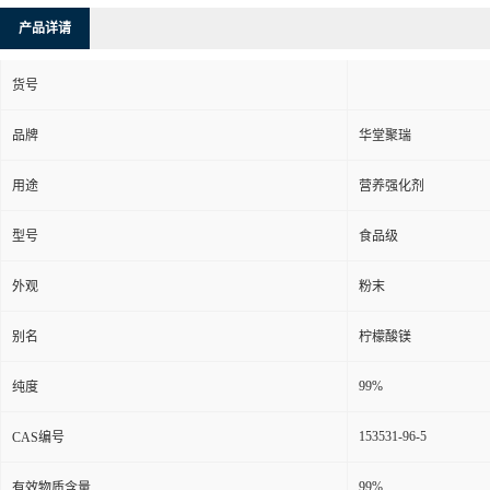
产品详请
货号
品牌
华堂聚瑞
用途
营养强化剂
型号
食品级
外观
粉末
别名
柠檬酸镁
99%
纯度
153531-96-5
CAS编号
99%
有效物质含量