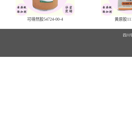
可得然胶54724-00-4
黄原胶1113
四川