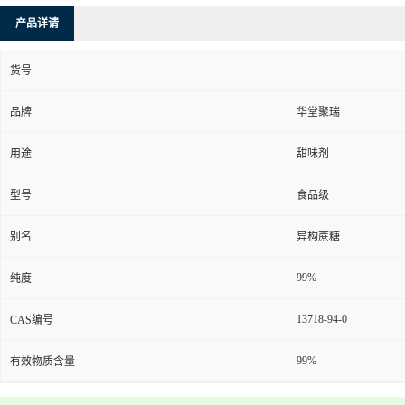
产品详请
货号
品牌
华堂聚瑞
用途
甜味剂
型号
食品级
别名
异构蔗糖
99%
纯度
13718-94-0
CAS编号
99%
有效物质含量