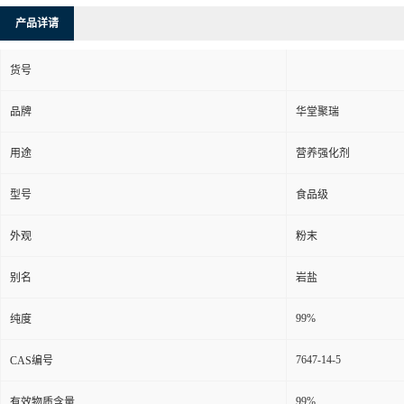
产品详请
货号
品牌
华堂聚瑞
用途
营养强化剂
型号
食品级
外观
粉末
别名
岩盐
99%
纯度
7647-14-5
CAS编号
99%
有效物质含量