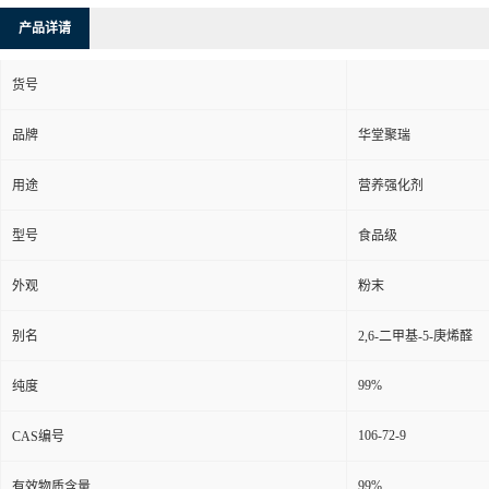
产品详请
货号
品牌
华堂聚瑞
用途
营养强化剂
型号
食品级
外观
粉末
别名
2,6-二甲基-5-庚烯醛
99%
纯度
106-72-9
CAS编号
99%
有效物质含量