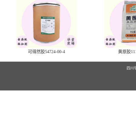
可得然胶54724-00-4
黄原胶1113
四川