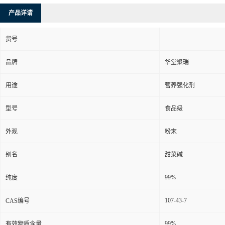
产品详请
货号
品牌
华堂聚瑞
用途
营养强化剂
型号
食品级
外观
粉末
别名
甜菜碱
99%
纯度
107-43-7
CAS编号
99%
有效物质含量