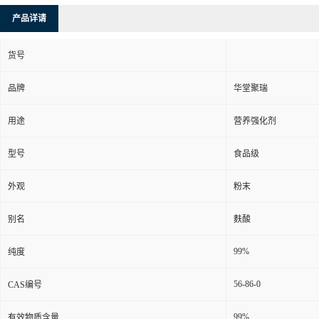
产品详请
货号
品牌
华堂聚瑞
用途
营养强化剂
型号
食品级
外观
粉末
别名
麩酸
99%
纯度
56-86-0
CAS编号
99%
有效物质含量