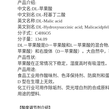
产品介绍:
中文名:DL-苹果酸
中文别名:DL-羟基丁二酸
英文名称:DL-Malic acid
英文别名:DL-Hydroxysuccinic acid; Malicacidpfel
分子式：C4H6O5
分子量：134.09
DL－苹果酸是D－苹果酸和L－苹果酸的混合
苹果酸）和右旋体（D－苹果酸）。大自然中，
产品性状:
苹果酸在正常情况下稳定，湿度高时有吸湿性。三斜
产品用途:
食品工业用作酸味剂、色泽保持剂、防腐剂和蛋黄
D 型在生理上无效。
化工行业可用作除垢剂、荧光增白剂的合成原
用途的塑料
。
【酸度调节剂介绍】