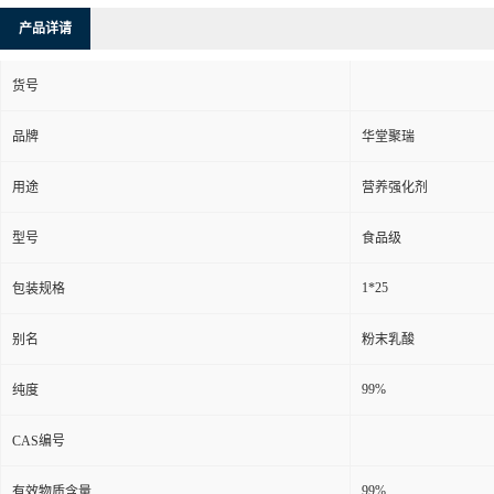
产品详请
货号
品牌
华堂聚瑞
用途
营养强化剂
型号
食品级
1*25
包装规格
别名
粉末乳酸
99%
纯度
CAS编号
99%
有效物质含量