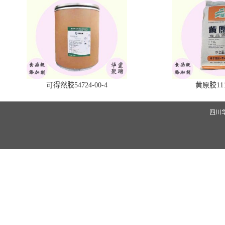
可得然胶54724-00-4
黄原胶1113
四川