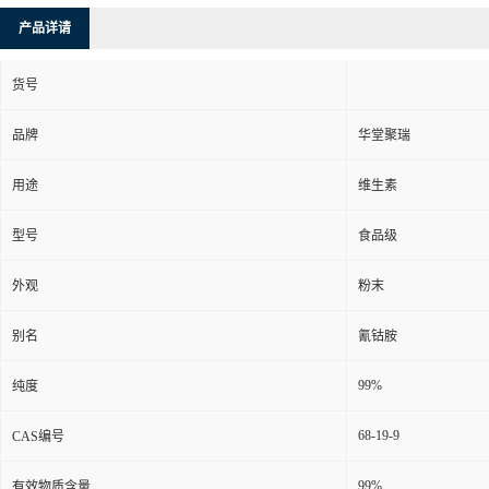
产品详请
货号
品牌
华堂聚瑞
用途
维生素
型号
食品级
外观
粉末
别名
氰钴胺
99%
纯度
68-19-9
CAS编号
99%
有效物质含量