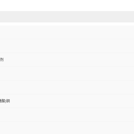
剂
糖酸)铜