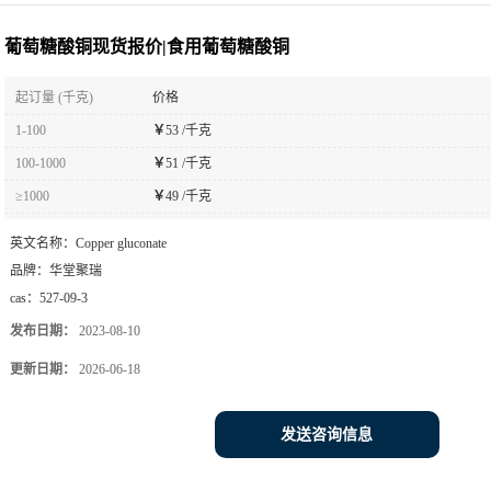
葡萄糖酸铜现货报价|食用葡萄糖酸铜
起订量 (千克)
价格
1-100
￥
53 /千克
100-1000
￥
51 /千克
≥1000
￥
49 /千克
英文名称：
Copper gluconate
品牌：
华堂聚瑞
cas：
527-09-3
发布日期：
2023-08-10
更新日期：
2026-06-18
发送咨询信息