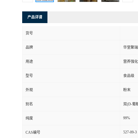
产品详请
货号
品牌
华堂聚瑞
用途
营养强化
型号
食品级
外观
粉末
别名
双(D-葡
99%
纯度
527-09-3
CAS编号