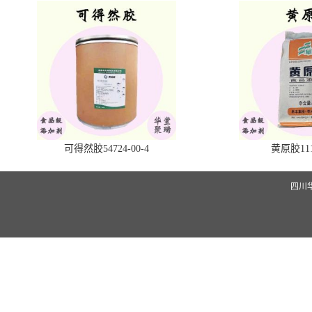
可得然胶54724-00-4
黄原胶1113
四川