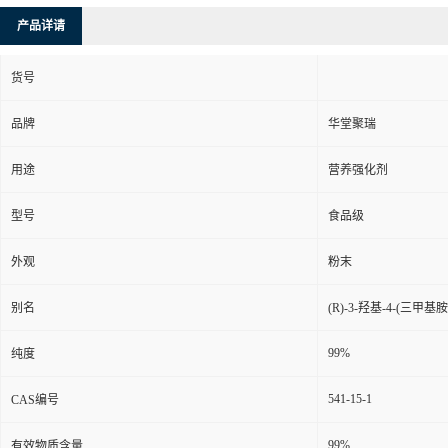
产品详请
货号
品牌
华堂聚瑞
用途
营养强化剂
型号
食品级
外观
粉末
别名
(R)-3-羟基-4-(三甲
99%
纯度
541-15-1
CAS编号
99%
有效物质含量