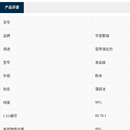
产品详请
货号
品牌
华堂聚瑞
用途
营养强化剂
型号
食品级
外观
粉末
别名
薄荷冰
99%
纯度
89-78-1
CAS编号
99%
有效物质含量