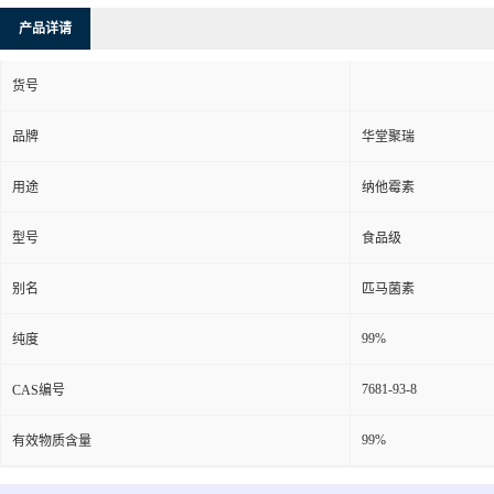
产品详请
货号
品牌
华堂聚瑞
用途
纳他霉素
型号
食品级
别名
匹马菌素
99%
纯度
7681-93-8
CAS编号
99%
有效物质含量