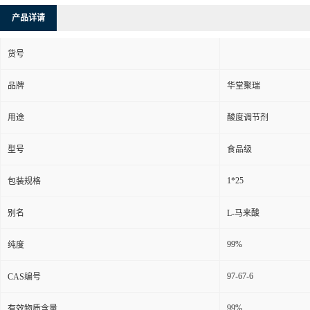
产品详请
货号
品牌
华堂聚瑞
用途
酸度调节剂
型号
食品级
1*25
包装规格
别名
L-马来酸
99%
纯度
97-67-6
CAS编号
99%
有效物质含量