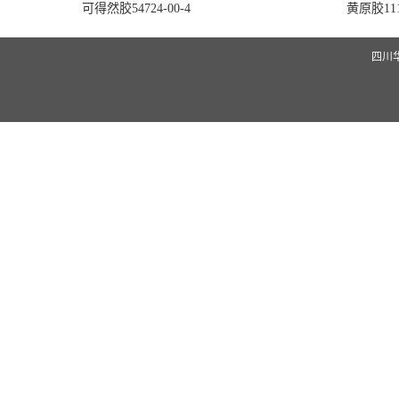
可得然胶54724-00-4
黄原胶1113
四川