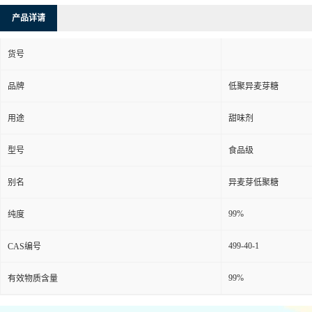
产品详请
货号
品牌
低聚异麦芽糖
用途
甜味剂
型号
食品级
别名
异麦芽低聚糖
99%
纯度
499-40-1
CAS编号
99%
有效物质含量