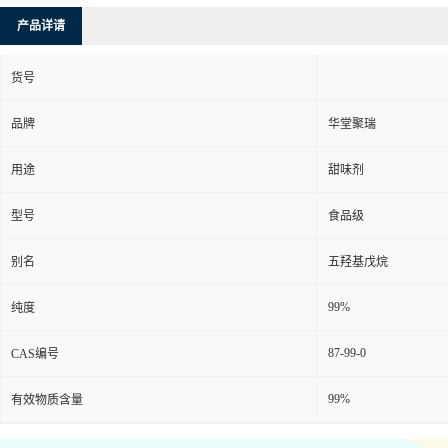
产品详请
货号
品牌
华堂聚瑞
用途
甜味剂
型号
食品级
别名
五羟基戊烷
99%
纯度
87-99-0
CAS编号
99%
有效物质含量