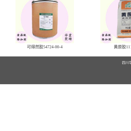
可得然胶54724-00-4
黄原胶1113
四川