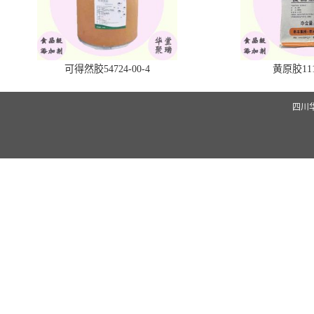
可得然胶54724-00-4
黄原胶1113
四川