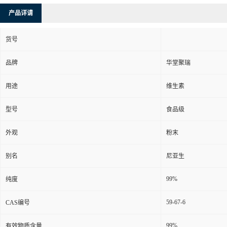
产品详请
货号
品牌
华堂聚瑞
用途
维生素
型号
食品级
外观
粉末
别名
尼亚生
99%
纯度
59-67-6
CAS编号
99%
有效物质含量