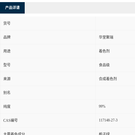
产品详请
货号
品牌
华堂聚瑞
用途
着色剂
型号
食品级
来源
合成着色剂
别名
99%
纯度
117148-27-3
CAS编号
主要着色成分
栀子绿