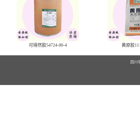
可得然胶54724-00-4
黄原胶1113
四川