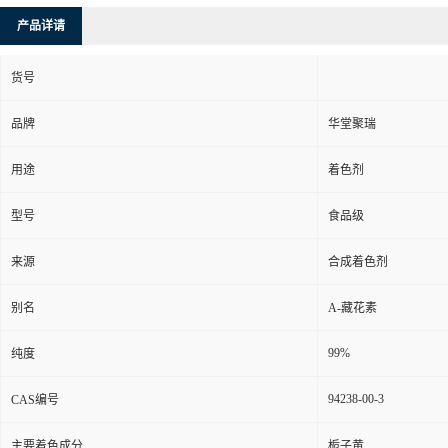
产品详请
货号
品牌
华堂聚瑞
用途
着色剂
型号
食品级
来源
合成着色剂
别名
Α-藏花素
99%
纯度
94238-00-3
CAS编号
主要着色成分
栀子黄