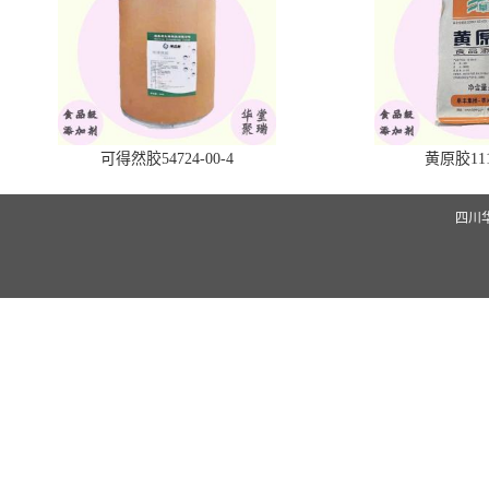
可得然胶54724-00-4
黄原胶1113
四川