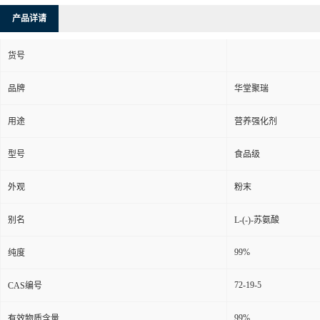
产品详请
货号
品牌
华堂聚瑞
用途
营养强化剂
型号
食品级
外观
粉末
别名
L-(-)-苏氨酸
99%
纯度
72-19-5
CAS编号
99%
有效物质含量