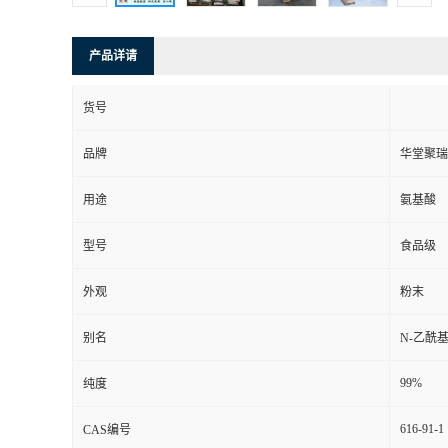
产品详请
货号
品牌
华堂聚瑞
用途
氨基酸
型号
食品级
外观
粉末
别名
N-乙酰基
99%
纯度
616-91-1
CAS编号