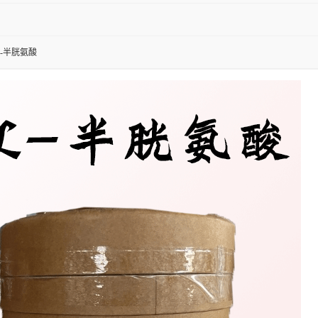
L-半胱氨酸