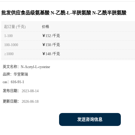
酰半胱氨酸
批发供应食品级氨基酸 N-乙酰-L-半胱氨酸 N-乙酰半胱氨酸
起订量 (千克)
价格
1-100
￥
152 /千克
100-1000
￥
150 /千克
≥1000
￥
148 /千克
英文名称：
N-Acetyl-L-cysteine
品牌：
华堂聚瑞
cas：
616-91-1
发布日期：
2023-08-14
更新日期：
2026-06-18
发送咨询信息