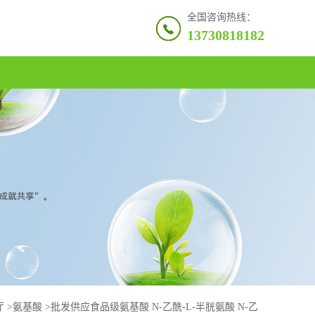
全国咨询热线：
13730818182
厅
>
氨基酸
>
批发供应食品级氨基酸 N-乙酰-L-半胱氨酸 N-乙