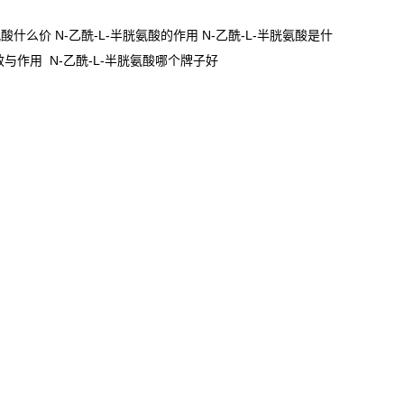
氨酸什么价 N-乙酰-L-半胱氨酸的作用 N-乙酰-L-半胱氨酸是什
功效与作用 N-乙酰-L-半胱氨酸哪个牌子好