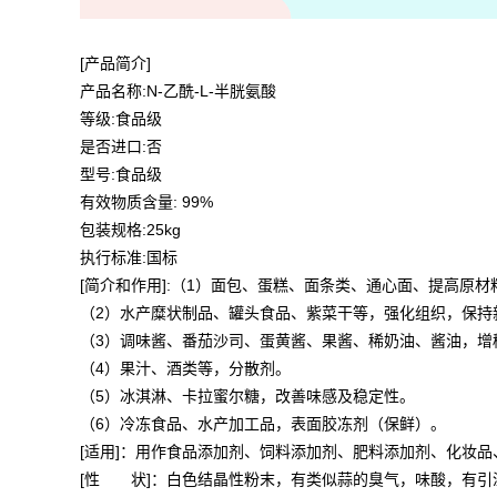
[产品简介]
产品名称:N-乙酰-L-半胱氨酸
等级:食品级
是否进口:否
型号:食品级
有效物质含量: 99%
包装规格:25kg
执行标准:国标
[简介和作用]:（1）面包、蛋糕、面条类、通心面、提高原材
（2）水产糜状制品、罐头食品、紫菜干等，强化组织，保持
（3）调味酱、番茄沙司、蛋黄酱、果酱、稀奶油、酱油，增
（4）果汁、酒类等，分散剂。
（5）冰淇淋、卡拉蜜尔糖，改善味感及稳定性。
（6）冷冻食品、水产加工品，表面胶冻剂（保鲜）。
[适用]：用作食品添加剂、饲料添加剂、肥料添加剂、化妆
[性 状]：白色结晶性粉末，有类似蒜的臭气，味酸，有引