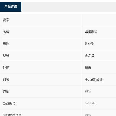
产品详请
货号
品牌
华堂聚瑞
用途
乳化剂
型号
食品级
外观
粉末
别名
十八(碳)酸镁
99%
纯度
557-04-0
CAS编号
99%
有效物质含量