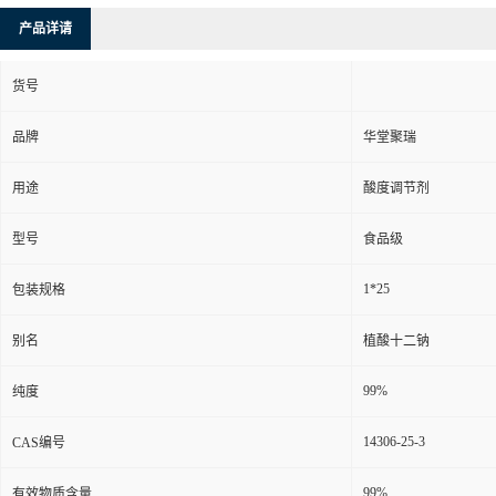
产品详请
货号
品牌
华堂聚瑞
用途
酸度调节剂
型号
食品级
1*25
包装规格
别名
植酸十二钠
99%
纯度
14306-25-3
CAS编号
99%
有效物质含量