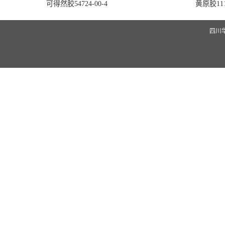
可得然胶54724-00-4
黄原胶1113
四川