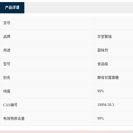
产品详请
货号
品牌
华堂聚瑞
用途
甜味剂
型号
食品级
别名
酵母甘露寡糖
99%
纯度
10094-58-3
CAS编号
99%
有效物质含量