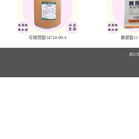
可得然胶54724-00-4
黄原胶1113
四川