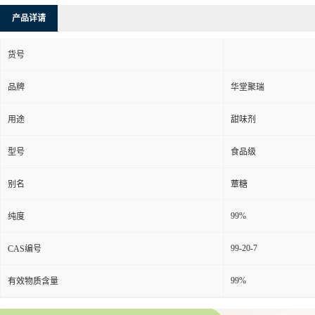
产品详请
货号
品牌
华堂聚瑞
用途
甜味剂
型号
食品级
别名
蕈糖
99%
纯度
99-20-7
CAS编号
99%
有效物质含量