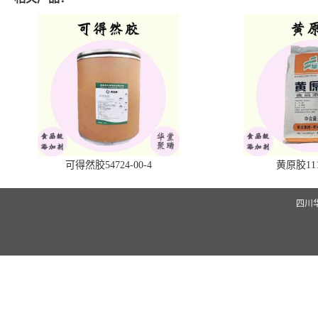
可得然胶54724-00-4
黄原胶1113
四川