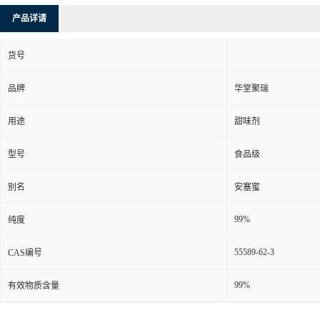
产品详请
货号
品牌
华堂聚瑞
用途
甜味剂
型号
食品级
别名
安塞蜜
99%
纯度
55589-62-3
CAS编号
99%
有效物质含量