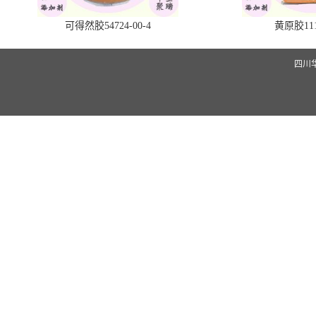
可得然胶54724-00-4
黄原胶1113
四川