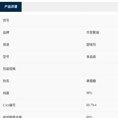
产品详请
货号
品牌
华堂聚瑞
用途
甜味剂
型号
食品级
包装规格
别名
果葡糖
99%
纯度
69-79-4
CAS编号
99%
有效物质含量