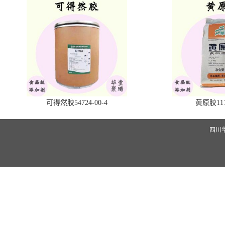
可得然胶54724-00-4
黄原胶1113
四川