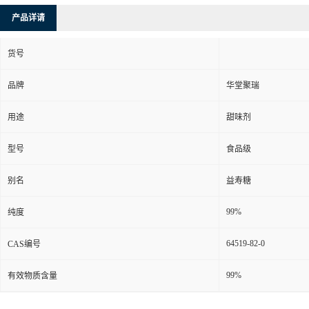
产品详请
货号
品牌
华堂聚瑞
用途
甜味剂
型号
食品级
别名
益寿糖
99%
纯度
64519-82-0
CAS编号
99%
有效物质含量