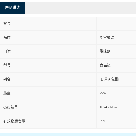
产品详请
货号
品牌
华堂聚瑞
用途
甜味剂
型号
食品级
别名
-L-苯丙氨酸
99%
纯度
165450-17-9
CAS编号
99%
有效物质含量