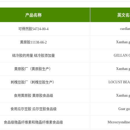
产品名称
英文名
curdla
可得然胶54724-00-4
Xanthan 
黄原胶11138-66-2
GELLAN 
结冷胶的用量 结冷胶添加量
Xanthan 
黄原胶厂（黄原胶生产）
LOCUST BE
刺槐豆胶厂（刺槐豆胶生产）
Xanthan 
食用黄原胶 黄原胶食品级
Guar g
食用瓜尔豆胶 瓜尔豆胶食品级
Microcrystalline
食品级微晶纤维素和微晶纤维素食品级