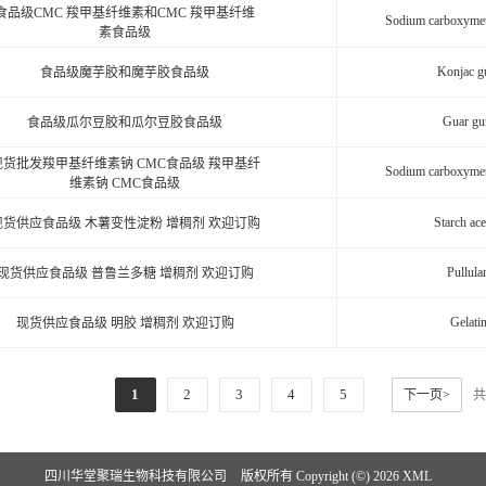
食品级CMC 羧甲基纤维素和CMC 羧甲基纤维
Sodium carboxymeth
素食品级
Konjac 
食品级魔芋胶和魔芋胶食品级
Guar g
食品级瓜尔豆胶和瓜尔豆胶食品级
现货批发羧甲基纤维素钠 CMC食品级 羧甲基纤
Sodium carboxymeth
维素钠 CMC食品级
Starch ace
现货供应食品级 木薯变性淀粉 增稠剂 欢迎订购
Pullula
现货供应食品级 普鲁兰多糖 增稠剂 欢迎订购
Gelati
现货供应食品级 明胶 增稠剂 欢迎订购
1
2
3
4
5
下一页>
共
四川华堂聚瑞生物科技有限公司
版权所有 Copyright (©) 2026
XML