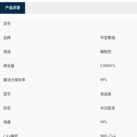
产品详请
货号
品牌
华堂聚瑞
用途
酶制剂
0.00001%
砷含量
99%
酶活力保存率
型号
食品级
别名
木瓜胶液
99%
纯度
9001-73-4
CAS编号