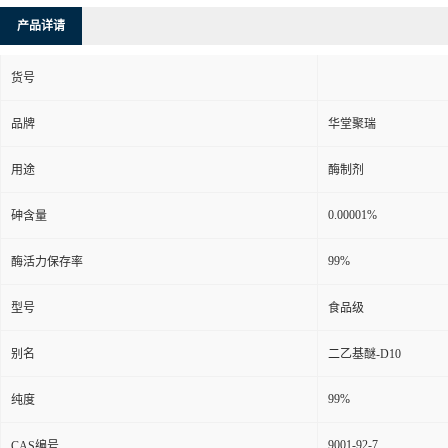
产品详请
货号
品牌
华堂聚瑞
用途
酶制剂
0.00001%
砷含量
99%
酶活力保存率
型号
食品级
别名
二乙基醚-D10
99%
纯度
9001-92-7
CAS编号