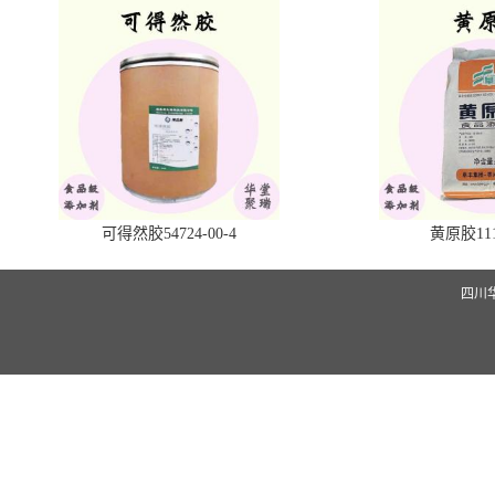
可得然胶54724-00-4
黄原胶1113
四川