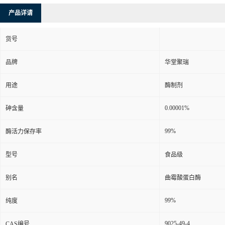
产品详请
货号
品牌
华堂聚瑞
用途
酶制剂
0.00001%
砷含量
99%
酶活力保存率
型号
食品级
别名
曲霉酸蛋白酶
99%
纯度
9025-49-4
CAS编号