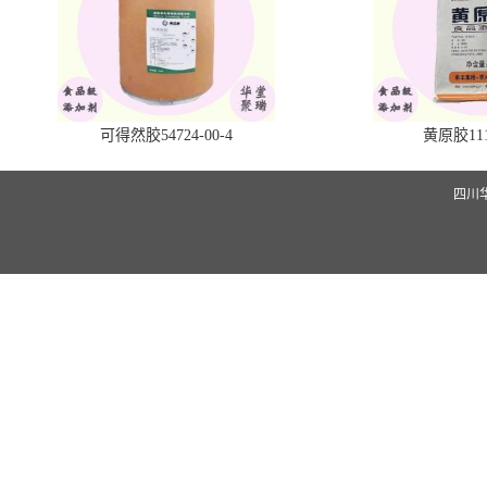
可得然胶54724-00-4
黄原胶1113
四川