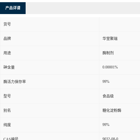
产品详请
货号
品牌
华堂聚瑞
用途
酶制剂
0.00001%
砷含量
99%
酶活力保存率
型号
食品级
别名
糖化淀粉酶
99%
纯度
9032-08-0
CAS编号