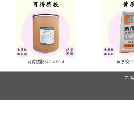
可得然胶54724-00-4
黄原胶1113
四川