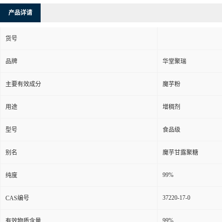
产品详请
货号
品牌
华堂聚瑞
主要有效成分
魔芋粉
用途
增稠剂
型号
食品级
别名
魔芋甘露聚糖
99%
纯度
37220-17-0
CAS编号
99%
有效物质含量