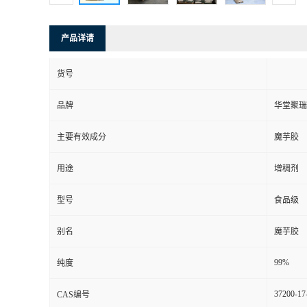
产品详请
货号
品牌
华堂聚瑞
主要有效成分
魔芋胶
用途
增稠剂
型号
食品级
别名
魔芋胶
99%
纯度
37200-17
CAS编号