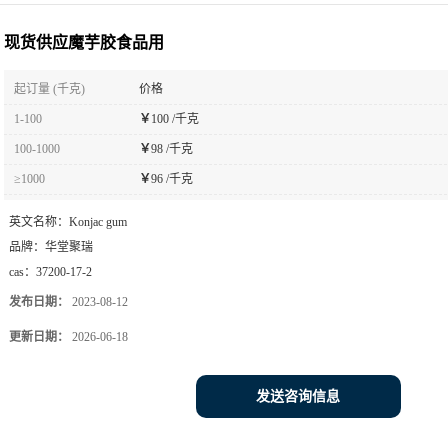
现货供应魔芋胶食品用
起订量 (千克)
价格
1-100
￥
100 /千克
100-1000
￥
98 /千克
≥1000
￥
96 /千克
英文名称：
Konjac gum
品牌：
华堂聚瑞
cas：
37200-17-2
发布日期：
2023-08-12
更新日期：
2026-06-18
发送咨询信息