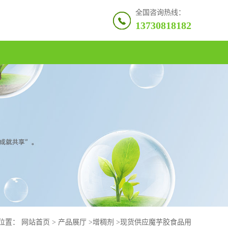
全国咨询热线：
13730818182
位置：
网站首页
>
产品展厅
>
增稠剂
>
现货供应魔芋胶食品用