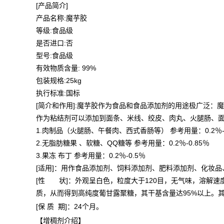
[产品简介]
产品名称:魔芋胶
等级:食品级
是否进口:否
型号:食品级
有效物质含量: 99%
包装规格:25kg
执行标准:国标
[简介和作用]:魔芋胶作为食品和食品添加剂的用途极广泛
作为粘结剂可以添加到面条、米线、绞皮、肉丸、火腿肠、
1.肉制品（火腿肠、午餐肉、西式香肠等） 参考用量：0.2％-0
2.无脂肪糖果 、软糖、QQ糖等 参考用量：0.2％-0.85％
3.果冻 布丁 参考用量：0.2％-0.5％
[适用]：用作食品添加剂、饲料添加剂、肥料添加剂、化妆
[性 状]：外观呈白色，粒度大于120目，无气味，溶解
质，从而得到高纯度葡甘露聚糖，其干基含量达95%以上。
[保 质 期]：24个月。
【增稠剂介绍】