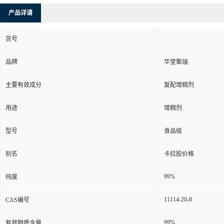
产品详请
货号
品牌
华堂聚瑞
主要有效成分
复配增稠剂
用途
增稠剂
型号
食品级
别名
卡拉胶价格
99%
纯度
11114-20-8
CAS编号
99%
有效物质含量