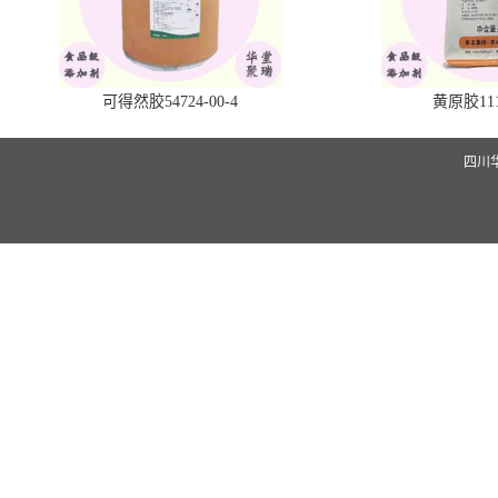
可得然胶54724-00-4
黄原胶1113
四川