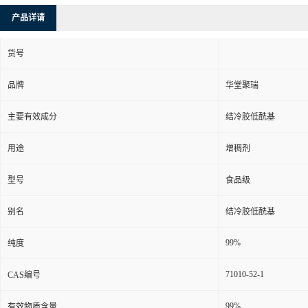
产品详请
货号
品牌
华堂聚瑞
主要有效成分
结冷胶低酰基
用途
增稠剂
型号
食品级
别名
结冷胶低酰基
99%
纯度
71010-52-1
CAS编号
99%
有效物质含量