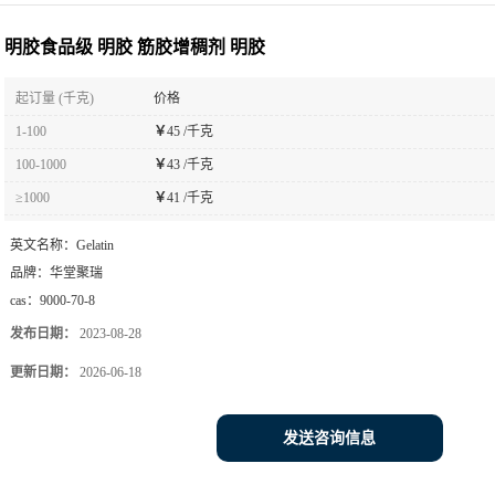
明胶食品级 明胶 筋胶增稠剂 明胶
起订量 (千克)
价格
1-100
￥
45 /千克
100-1000
￥
43 /千克
≥1000
￥
41 /千克
英文名称：
Gelatin
品牌：
华堂聚瑞
cas：
9000-70-8
发布日期：
2023-08-28
更新日期：
2026-06-18
发送咨询信息