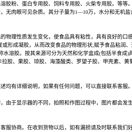
热溶胶粉、蛋白专用胶、饲料专用胶、火柴专用胶。等等
无肉眼可见杂质。其分子量为1—10万，水分和无机盐含
品的物理性质发生变化，使食品具有粘性，具有良好的口
食品的粘稠度或形成凝胶，从而改变食品的物理形状,赋予食品粘
也称水溶胶。按其来源可分为天然和化学盒成(包括半食成
卡拉胶、果胶、琼胶、海藻酸类、罗望子胶、甲壳素、黄
描述均有详细说明，如果有任何问题，可以直接联系客服
的，由于显示器的不同，拍照和作图过程中，图片都会发
系客服协商。在收到货物以后，如有漏损请及时联系我们