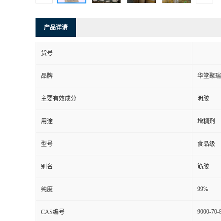
产品详请
货号
品牌
华堂聚瑞
主要有效成分
明胶
用途
增稠剂
型号
食品级
别名
筋胶
99%
纯度
9000-70-
CAS编号