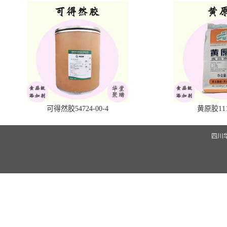
可得然胶54724-00-4
黄原胶1113
四川