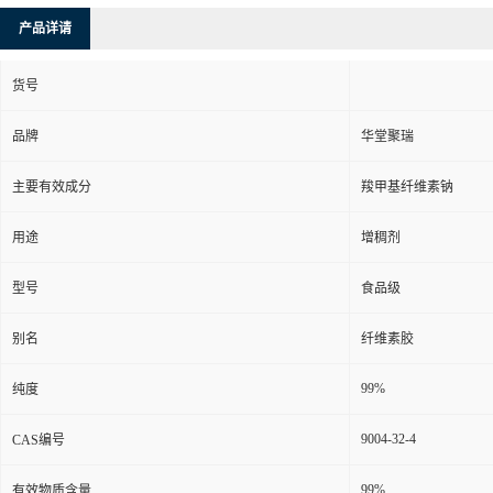
产品详请
货号
品牌
华堂聚瑞
主要有效成分
羧甲基纤维素钠
用途
增稠剂
型号
食品级
别名
纤维素胶
99%
纯度
9004-32-4
CAS编号
99%
有效物质含量